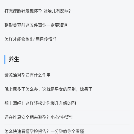
打完瘦脸针发现怀孕 对胎儿有影响？
整形美容前这五件事你一定要知道
怎样才能修炼出"眉目传情"？
养生
紫苏油对孕妇有什么作用
晚上尿多了怎么办，这就是男女的区别，惊呆了
想丰满吧！这样轻松让你爆升升级D杯！
还在推算安全期来避孕？小心"中奖"！
怎么快速看懂孕检报告？一分钟教你全看懂