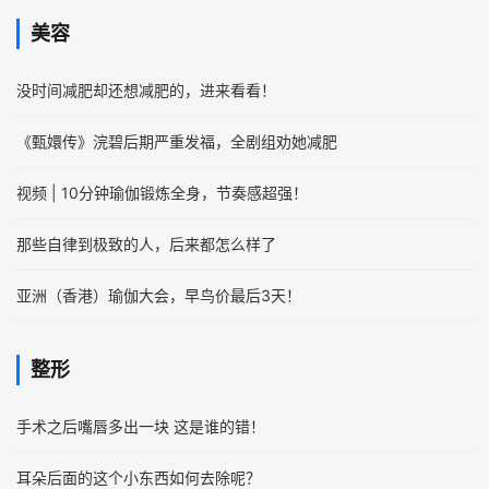
美容
没时间减肥却还想减肥的，进来看看！
《甄嬛传》浣碧后期严重发福，全剧组劝她减肥
视频 | 10分钟瑜伽锻炼全身，节奏感超强！
那些自律到极致的人，后来都怎么样了
亚洲（香港）瑜伽大会，早鸟价最后3天！
整形
手术之后嘴唇多出一块 这是谁的错！
耳朵后面的这个小东西如何去除呢？